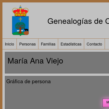
Genealogías de Ca
Inicio
Personas
Familias
Estadísticas
Contacto
María Ana Viejo
Gráfica de persona