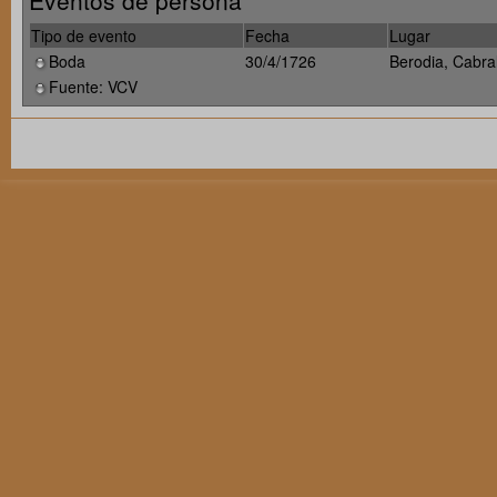
Eventos de persona
Tipo de evento
Fecha
Lugar
Boda
30/4/1726
Berodia, Cabra
Fuente: VCV