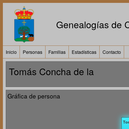
Genealogías de Ca
Inicio
Personas
Familias
Estadísticas
Contacto
Tomás Concha de la
Gráfica de persona