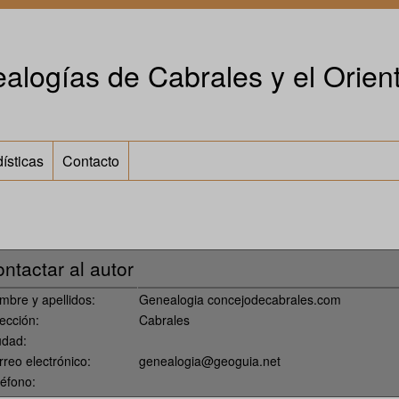
alogías de Cabrales y el Orient
ísticas
Contacto
ntactar al autor
mbre y apellidos:
Genealogia concejodecabrales.com
ección:
Cabrales
udad:
rreo electrónico:
genealogia@geoguia.net
léfono: