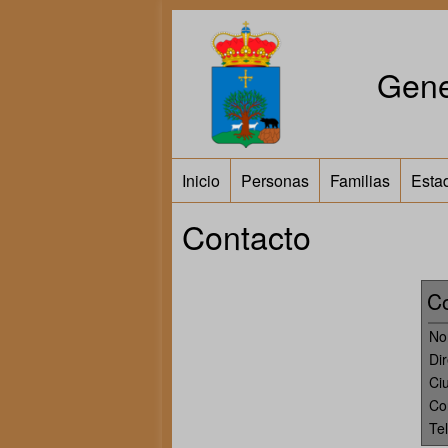
Gene
Inicio
Personas
Familias
Estad
Contacto
Co
No
Dir
Ci
Co
Te