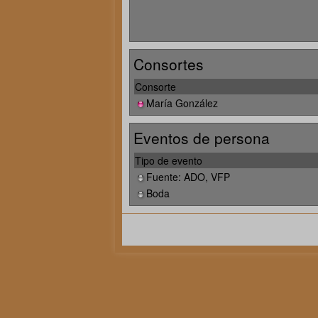
Consortes
Consorte
María González
Eventos de persona
Tipo de evento
Fuente: ADO, VFP
Boda