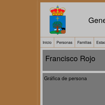
Gene
Inicio
Personas
Familias
Estad
Francisco Rojo
Gráfica de persona