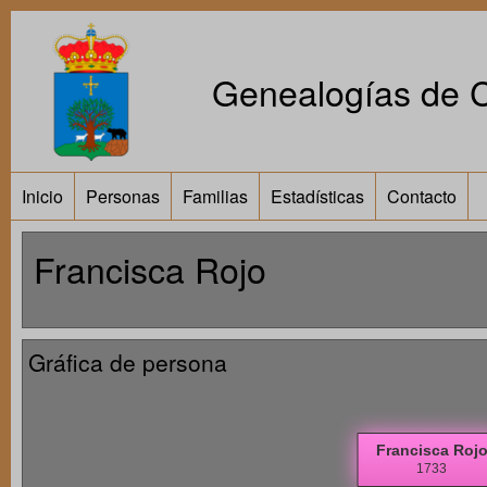
Genealogías de Ca
Inicio
Personas
Familias
Estadísticas
Contacto
Francisca Rojo
Gráfica de persona