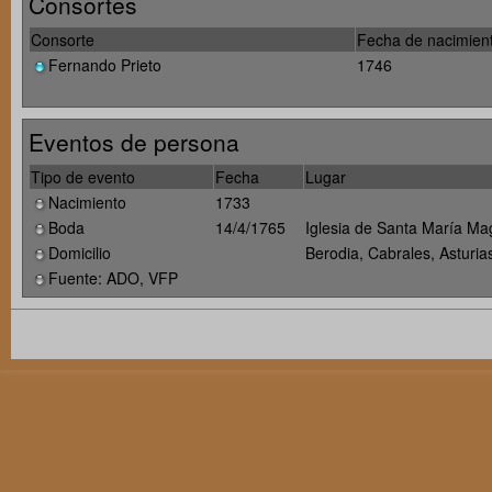
Consortes
Consorte
Fecha de nacimien
Fernando Prieto
1746
Eventos de persona
Tipo de evento
Fecha
Lugar
Nacimiento
1733
Boda
14/4/1765
Iglesia de Santa María Ma
Domicilio
Berodia, Cabrales, Asturi
Fuente: ADO, VFP