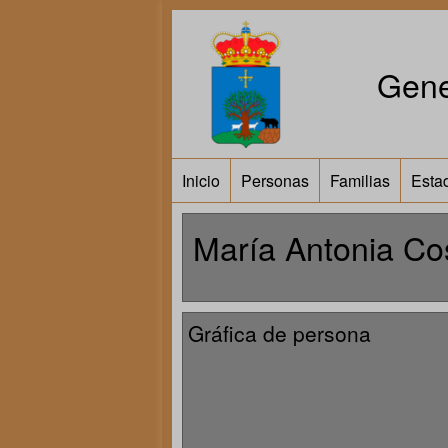
Gene
Inicio
Personas
Familias
Estad
María Antonia Co
Gráfica de persona