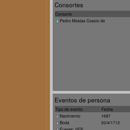
Consortes
Consorte
Pedro Mestas Cossío de
Eventos de persona
Tipo de evento
Fecha
Nacimiento
1687
Boda
20/4/1712
Fuente: VFP