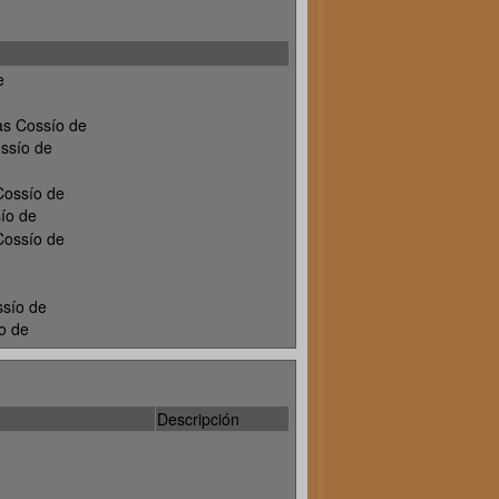
e
as Cossío de
ssío de
Cossío de
ío de
Cossío de
ssío de
o de
Descripción