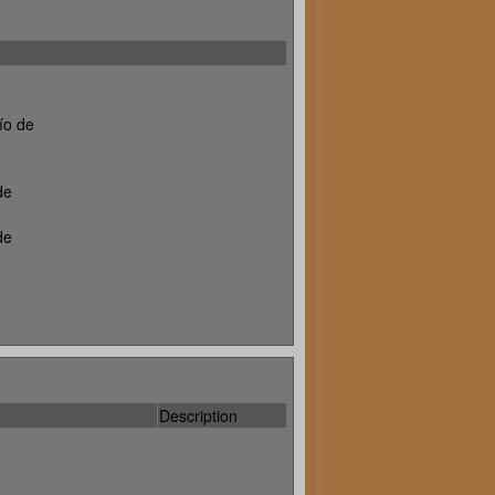
ío de
de
de
Description