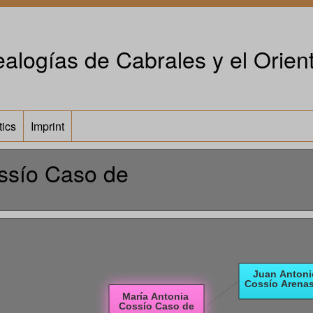
alogías de Cabrales y el Orient
tics
Imprint
ssío Caso de