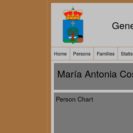
Gene
Home
Persons
Families
Statis
María Antonia Co
Person Chart