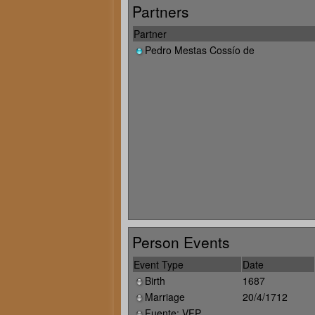
Partners
Partner
Pedro Mestas Cossío de
Person Events
Event Type
Date
Birth
1687
Marriage
20/4/1712
Fuente: VFP