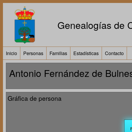
Genealogías de Ca
Inicio
Personas
Familias
Estadísticas
Contacto
Antonio Fernández de Bulne
Gráfica de persona