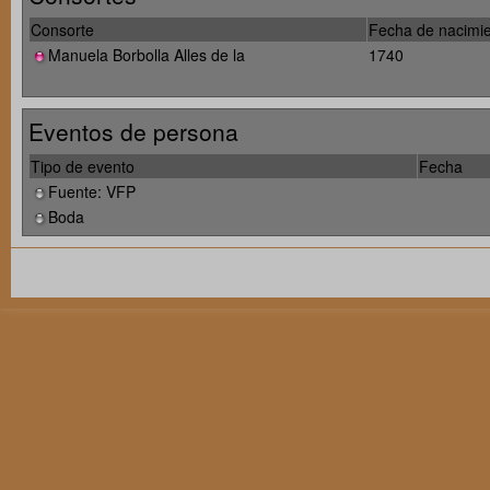
Consorte
Fecha de nacimi
Manuela Borbolla Alles de la
1740
Eventos de persona
Tipo de evento
Fecha
Fuente: VFP
Boda