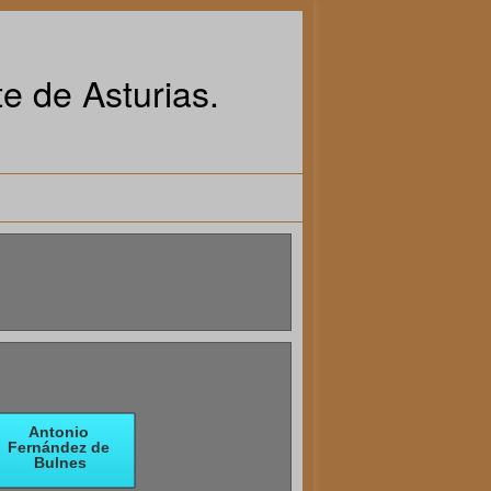
e de Asturias.