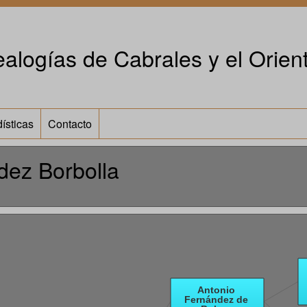
alogías de Cabrales y el Orient
ísticas
Contacto
dez Borbolla