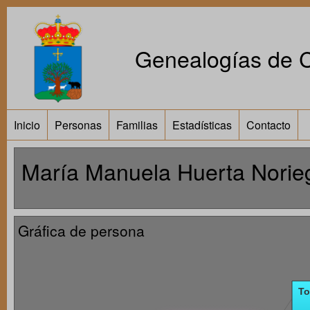
Genealogías de Ca
Inicio
Personas
Familias
Estadísticas
Contacto
María Manuela Huerta Norieg
Gráfica de persona