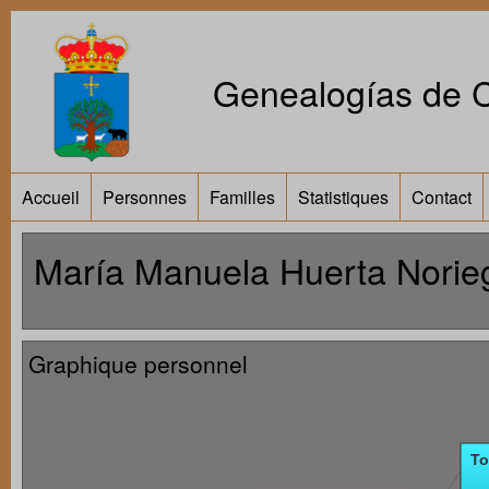
Genealogías de Ca
Accueil
Personnes
Familles
Statistiques
Contact
María Manuela Huerta Norieg
Graphique personnel