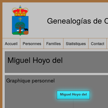
Genealogías de Ca
Accueil
Personnes
Familles
Statistiques
Contact
Miguel Hoyo del
Graphique personnel