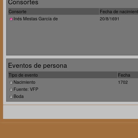
Consortes
Consorte
Fecha de nacimien
Inés Mestas García de
20/8/1691
Eventos de persona
Tipo de evento
Fecha
Nacimiento
1702
Fuente: VFP
Boda