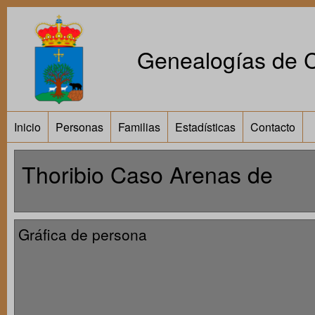
Genealogías de Ca
Inicio
Personas
Familias
Estadísticas
Contacto
Thoribio Caso Arenas de
Gráfica de persona