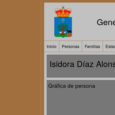
Gene
Inicio
Personas
Familias
Estad
Isidora Díaz Alon
Gráfica de persona