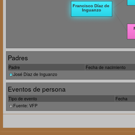
Padres
Padre
Fecha de nacimiento
José Díaz de Inguanzo
Eventos de persona
Tipo de evento
Fecha
Fuente: VFP