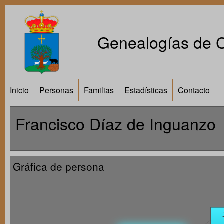
Genealogías de Ca
Inicio
Personas
Familias
Estadísticas
Contacto
Francisco Díaz de Inguanzo
Gráfica de persona