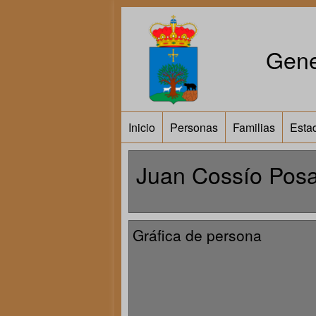
Gene
Inicio
Personas
Familias
Estad
Juan Cossío Pos
Gráfica de persona