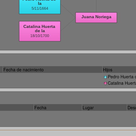
Fecha de nacimiento
Hijos
Pedro Huerta 
Catalina Huert
Fecha
Lugar
Desc