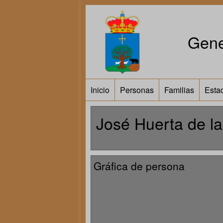
Gene
Inicio
Personas
Familias
Estad
José Huerta de la
Gráfica de persona