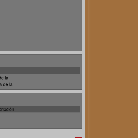
de la
a de la
ripción