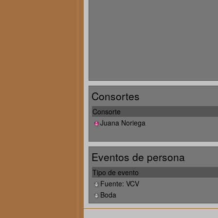
Consortes
Consorte
Juana Noriega
Eventos de persona
Tipo de evento
Fuente: VCV
Boda