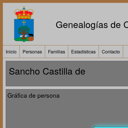
Genealogías de Ca
Inicio
Personas
Familias
Estadísticas
Contacto
Sancho Castilla de
Gráfica de persona