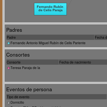
Padres
Padre
Fecha d
Fernando Antonio Miguel Rubín de Celis Pariente
Consortes
Consorte
Fecha de nacimiento
Teresa Paraja de la
Eventos de persona
Tipo de evento
Domicilio