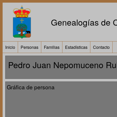
Genealogías de Ca
Inicio
Personas
Familias
Estadísticas
Contacto
Pedro Juan Nepomuceno Rubí
Gráfica de persona