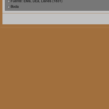
Fuente: EMa, DEa, Llanes (1831)
Boda