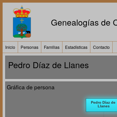
Genealogías de Ca
Inicio
Personas
Familias
Estadísticas
Contacto
Pedro Díaz de Llanes
Gráfica de persona