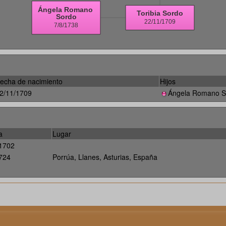
echa de nacimiento
Hijos
2/11/1709
Ángela Romano S
a
Lugar
/1702
724
Porrúa, Llanes, Asturias, España