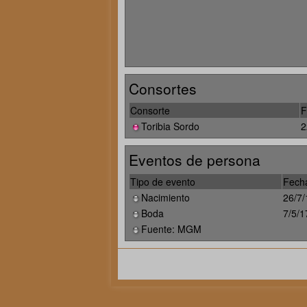
Consortes
Consorte
F
Toribia Sordo
2
Eventos de persona
Tipo de evento
Fech
Nacimiento
26/7
Boda
7/5/1
Fuente: MGM