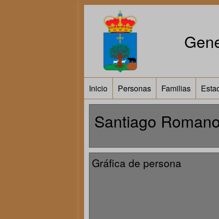
Gene
Inicio
Personas
Familias
Estad
Santiago Roman
Gráfica de persona