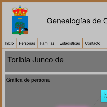
Genealogías de Ca
Inicio
Personas
Familias
Estadísticas
Contacto
Toribia Junco de
Gráfica de persona