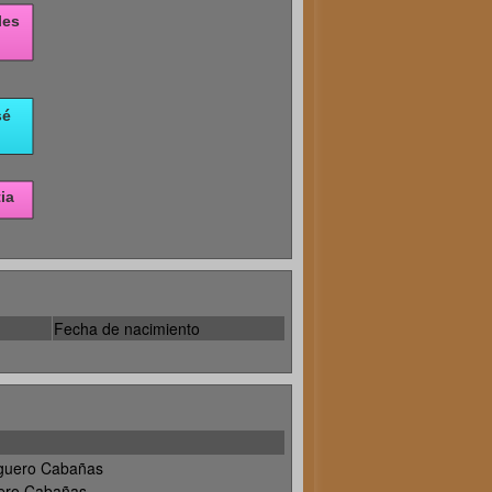
Fecha de nacimiento
eguero Cabañas
ero Cabañas