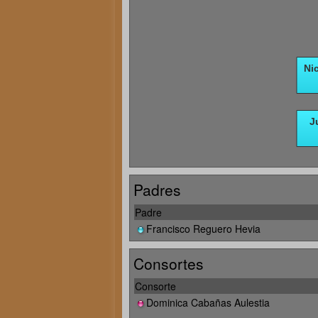
Padres
Padre
Francisco Reguero Hevia
Consortes
Consorte
Dominica Cabañas Aulestia