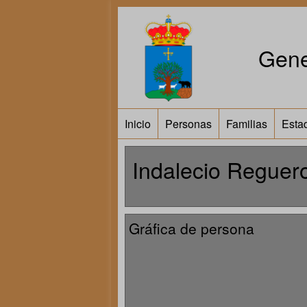
Gene
Inicio
Personas
Familias
Estad
Indalecio Reguero
Gráfica de persona