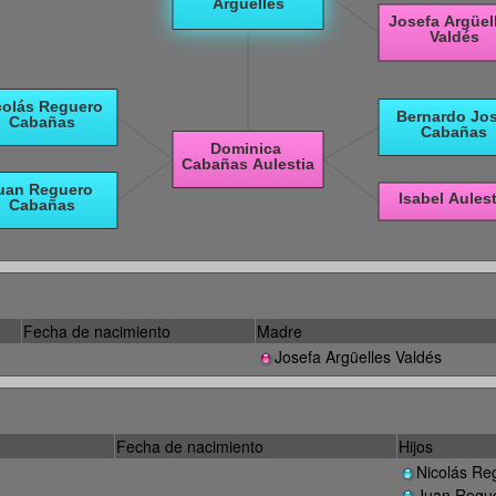
Fecha de nacimiento
Madre
Josefa Argüelles Valdés
Fecha de nacimiento
Hijos
Nicolás R
Juan Regu