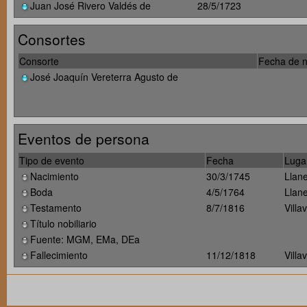
Juan José Rivero Valdés de
28/5/1723
Consortes
Consorte
Fecha de n
José Joaquín Vereterra Agusto de
Eventos de persona
Tipo de evento
Fecha
Luga
Nacimiento
30/3/1745
Llane
Boda
4/5/1764
Llane
Testamento
8/7/1816
Villa
Título nobiliario
Fuente: MGM, EMa, DEa
Fallecimiento
11/12/1818
Villa