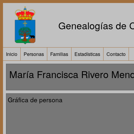
Genealogías de Ca
Inicio
Personas
Familias
Estadísticas
Contacto
María Francisca Rivero Me
Gráfica de persona