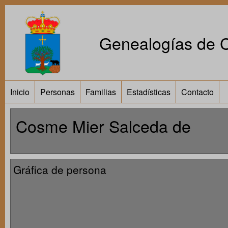
Genealogías de Ca
Inicio
Personas
Familias
Estadísticas
Contacto
Cosme Mier Salceda de
Gráfica de persona