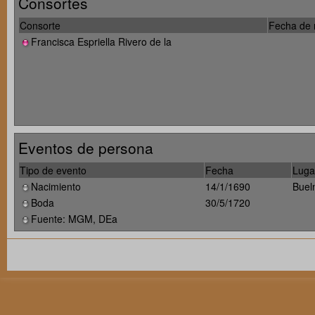
Consortes
Consorte
Fecha de 
Francisca Espriella Rivero de la
Eventos de persona
Tipo de evento
Fecha
Luga
Nacimiento
14/1/1690
Buel
Boda
30/5/1720
Fuente: MGM, DEa