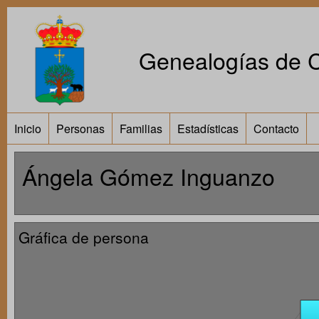
Genealogías de Ca
Inicio
Personas
Familias
Estadísticas
Contacto
Ángela Gómez Inguanzo
Gráfica de persona