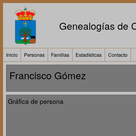
Genealogías de Ca
Inicio
Personas
Familias
Estadísticas
Contacto
Francisco Gómez
Gráfica de persona