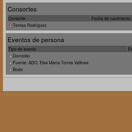
Consortes
Consorte
Fecha de nacimiento
Teresa Rodríguez
Eventos de persona
Tipo de evento
F
Domicilio
Fuente: ADO, Elsa María Torres Vallines
Boda