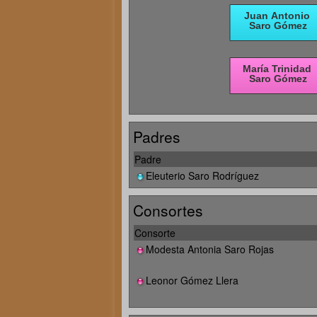
Padres
Padre
Eleuterio Saro Rodríguez
Consortes
Consorte
Modesta Antonia Saro Rojas
Leonor Gómez Llera