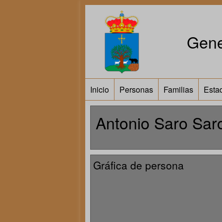
Gene
Inicio
Personas
Familias
Estad
Antonio Saro Sar
Gráfica de persona