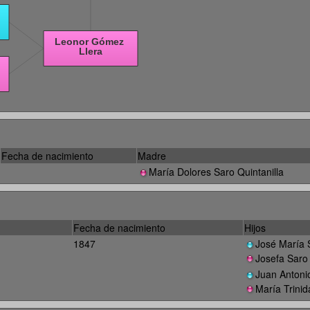
Fecha de nacimiento
Madre
María Dolores Saro Quintanilla
Fecha de nacimiento
Hijos
1847
José María 
Josefa Saro
Juan Anton
María Trini