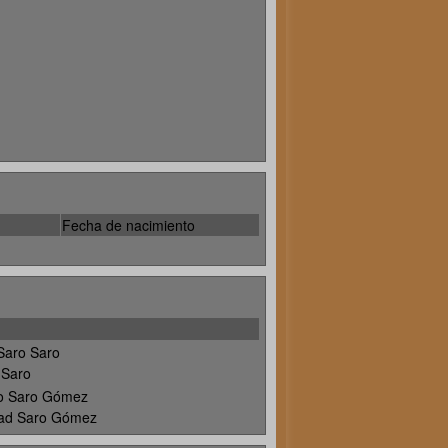
Fecha de nacimiento
Saro Saro
 Saro
io Saro Gómez
dad Saro Gómez