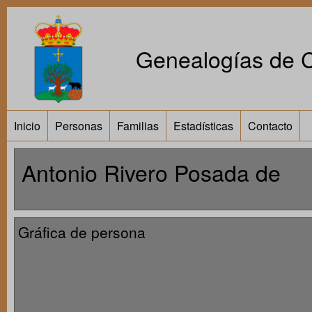
Genealogías de Ca
Inicio
Personas
Familias
Estadísticas
Contacto
Antonio Rivero Posada de
Gráfica de persona