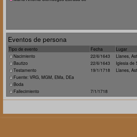
Eventos de persona
Tipo de evento
Fecha
Lugar
Nacimiento
22/6/1643
Llanes, As
Bautizo
22/6/1643
Iglesia de
Testamento
19/1/1718
Llanes, As
Fuente: VRG, MGM, EMa, DEa
Boda
Fallecimiento
7/1/1718