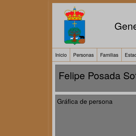
Gene
Inicio
Personas
Familias
Estad
Felipe Posada So
Gráfica de persona