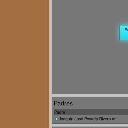
Padres
Padre
Joaquín José Posada Rivero de