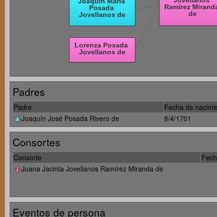
Padres
Padre
Fecha de nacimi
Joaquín José Posada Rivero de
8/4/1701
Consortes
Consorte
Fech
Juana Jacinta Jovellanos Ramírez Miranda de
Eventos de persona