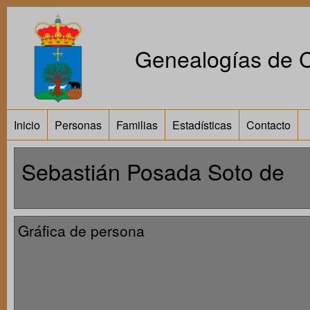
Genealogías de Ca
Inicio
Personas
Familias
Estadísticas
Contacto
Sebastián Posada Soto de
Gráfica de persona