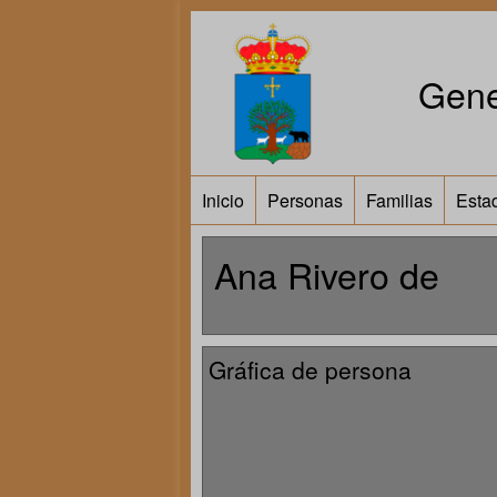
Gene
Inicio
Personas
Familias
Estad
Ana Rivero de
Gráfica de persona