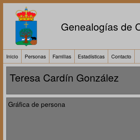
Genealogías de Ca
Inicio
Personas
Familias
Estadísticas
Contacto
Teresa Cardín González
Gráfica de persona