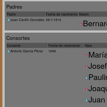
Padres
Padre
Fecha de nacimiento
Madre
Juan Cardín González
26/1/1810
Bernar
Consortes
Consorte
Fecha de nacimiento
Hijos
Antonio García Pérez
1846
María
Josef
Pauli
Joaq
Juan