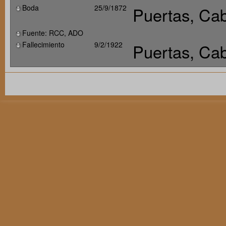
Boda
25/9/1872
Puertas, Cab
Fuente: RCC, ADO
Fallecimiento
9/2/1922
Puertas, Cab