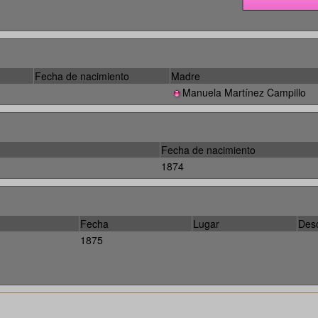
Fecha de nacimiento
Madre
Manuela Martínez Campillo
Fecha de nacimiento
1874
Fecha
Lugar
Desc
1875