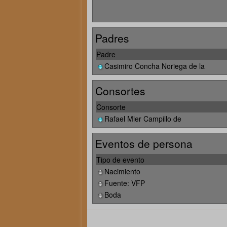
Padres
Padre
Casimiro Concha Noriega de la
Consortes
Consorte
Rafael Mier Campillo de
Eventos de persona
Tipo de evento
Nacimiento
Fuente: VFP
Boda