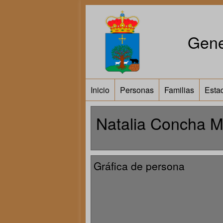
Gene
Inicio
Personas
Familias
Estad
Natalia Concha Ma
Gráfica de persona