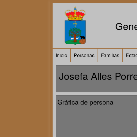
Gene
Inicio
Personas
Familias
Estad
Josefa Alles Porr
Gráfica de persona