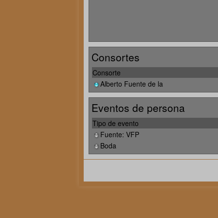
Consortes
Consorte
Alberto Fuente de la
Eventos de persona
Tipo de evento
Fuente: VFP
Boda