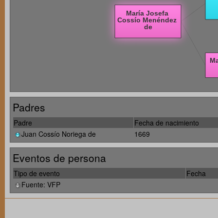
Padres
Padre
Fecha de nacimiento
Juan Cossío Noriega de
1669
Eventos de persona
Tipo de evento
Fecha
Fuente: VFP