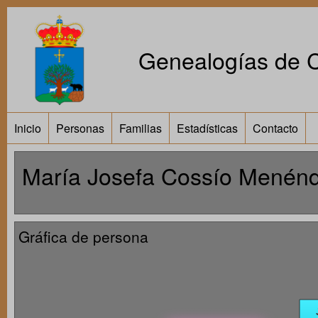
Genealogías de Ca
Inicio
Personas
Familias
Estadísticas
Contacto
María Josefa Cossío Menén
Gráfica de persona