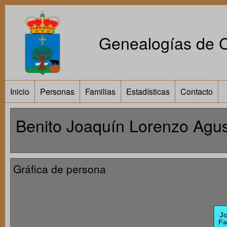
Genealogías de Ca
Inicio
Personas
Familias
Estadísticas
Contacto
Benito Joaquín Lorenzo Agus
Gráfica de persona