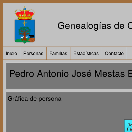
Genealogías de Ca
Inicio
Personas
Familias
Estadísticas
Contacto
Pedro Antonio José Mestas 
Gráfica de persona