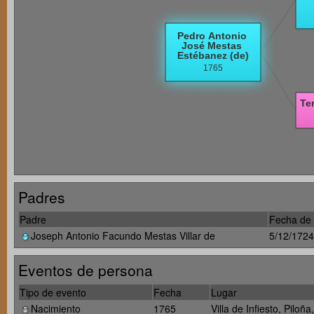
Padres
Padre
Fecha de 
Joseph Antonio Facundo Mestas Villar de
5/12/1724
Eventos de persona
Tipo de evento
Fecha
Lugar
Nacimiento
1765
Villa de Infiesto, Piloñ