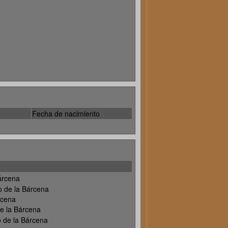
Fecha de nacimiento
árcena
 de la Bárcena
rcena
e la Bárcena
o de la Bárcena