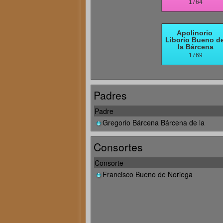
Padres
Padre
Gregorio Bárcena Bárcena de la
Consortes
Consorte
Francisco Bueno de Noriega