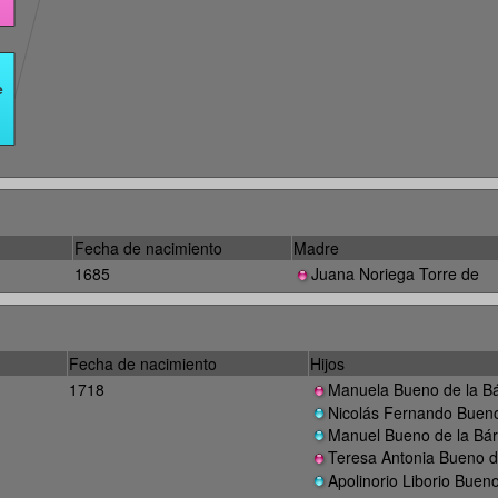
Fecha de nacimiento
Madre
1685
Juana Noriega Torre de
Fecha de nacimiento
Hijos
1718
Manuela Bueno de la B
Nicolás Fernando Bueno
Manuel Bueno de la Bá
Teresa Antonia Bueno d
Apolinorio Liborio Buen