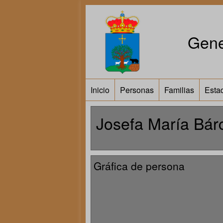
Gene
Inicio
Personas
Familias
Estad
Josefa María Bár
Gráfica de persona