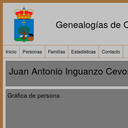
Genealogías de Ca
Inicio
Personas
Familias
Estadísticas
Contacto
Juan Antonio Inguanzo Cevo
Gráfica de persona