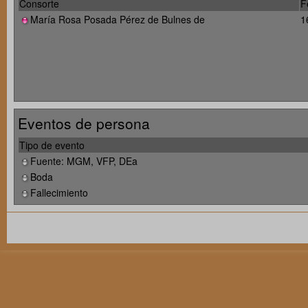
Consorte
F
María Rosa Posada Pérez de Bulnes de
1
Eventos de persona
Tipo de evento
Fuente: MGM, VFP, DEa
Boda
Fallecimiento