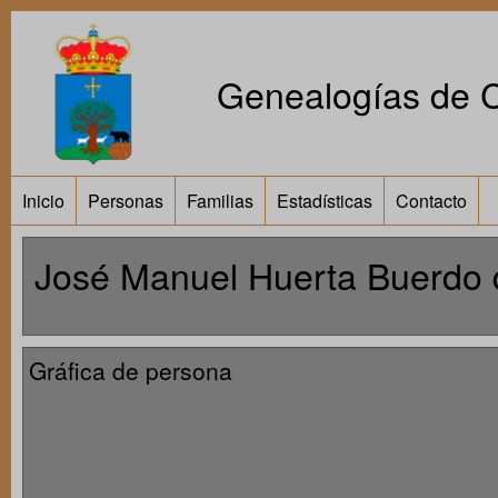
Genealogías de Ca
Inicio
Personas
Familias
Estadísticas
Contacto
José Manuel Huerta Buerdo 
Gráfica de persona