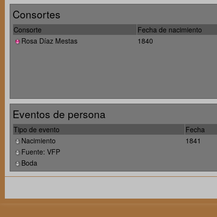
Consortes
Consorte
Fecha de nacimiento
Rosa Díaz Mestas
1840
Eventos de persona
Tipo de evento
Fecha
Nacimiento
1841
Fuente: VFP
Boda