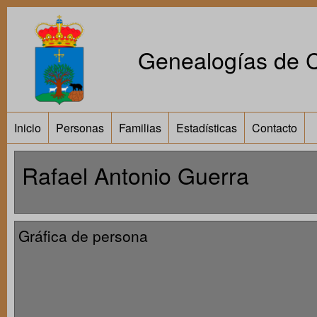
Genealogías de Ca
Inicio
Personas
Familias
Estadísticas
Contacto
Rafael Antonio Guerra
Gráfica de persona