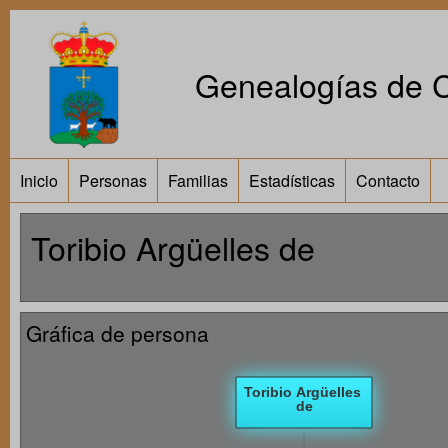
Genealogías de Ca
Inicio
Personas
Familias
Estadísticas
Contacto
Toribio Argüelles de
Gráfica de persona