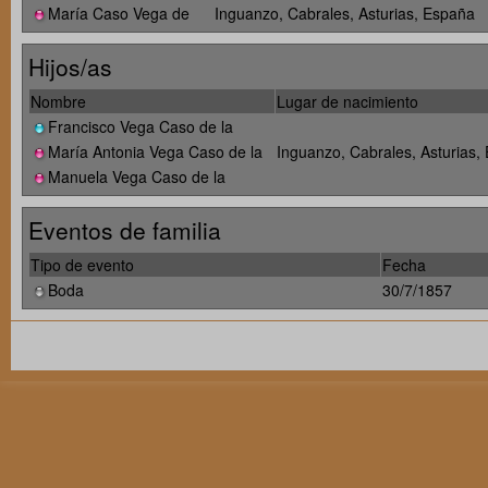
María Caso Vega de
Inguanzo, Cabrales, Asturias, España
Hijos/as
Nombre
Lugar de nacimiento
Francisco Vega Caso de la
María Antonia Vega Caso de la
Inguanzo, Cabrales, Asturias,
Manuela Vega Caso de la
Eventos de familia
Tipo de evento
Fecha
Boda
30/7/1857