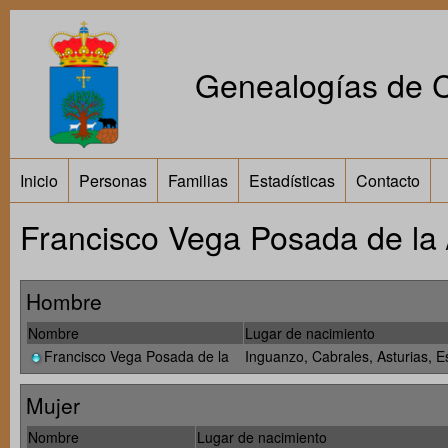
Genealogías de Ca
Inicio
Personas
Familias
Estadísticas
Contacto
Francisco Vega Posada de la
Hombre
Nombre
Lugar de nacimiento
Francisco Vega Posada de la
Inguanzo, Cabrales, Asturias, 
Mujer
Nombre
Lugar de nacimiento