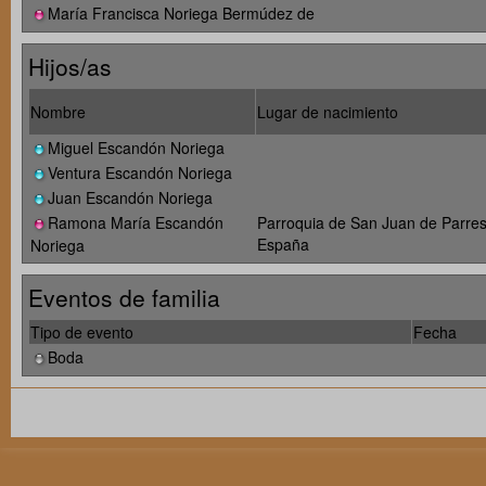
María Francisca Noriega Bermúdez de
Hijos/as
Nombre
Lugar de nacimiento
Miguel Escandón Noriega
Ventura Escandón Noriega
Juan Escandón Noriega
Ramona María Escandón
Parroquia de San Juan de Parres,
España
Noriega
Eventos de familia
Tipo de evento
Fecha
Boda