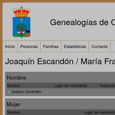
Genealogías de Ca
Inicio
Personas
Familias
Estadísticas
Contacto
Joaquín Escandón / María Fr
Hombre
Nombre
Lugar de nacimiento
Fecha de
Joaquín Escandón
Mujer
Nombre
Lugar de nacimien