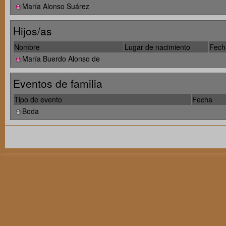
María Alonso Suárez
Hijos/as
Nombre
Lugar de nacimiento
Fech
María Buerdo Alonso de
Eventos de familia
Tipo de evento
Fecha
Boda