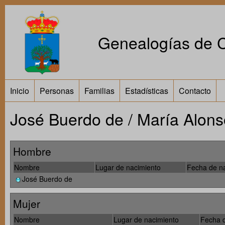
Genealogías de Ca
Inicio
Personas
Familias
Estadísticas
Contacto
José Buerdo de / María Alon
Hombre
Nombre
Lugar de nacimiento
Fecha de n
José Buerdo de
Mujer
Nombre
Lugar de nacimiento
Fecha d