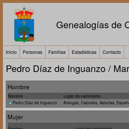
Genealogías de Ca
Inicio
Personas
Familias
Estadísticas
Contacto
Pedro Díaz de Inguanzo / Ma
Hombre
Nombre
Lugar de nacimiento
Pedro Díaz de Inguanzo
Arangas, Cabrales, Asturias, Españ
Mujer
Nombre
Lugar de nacimiento