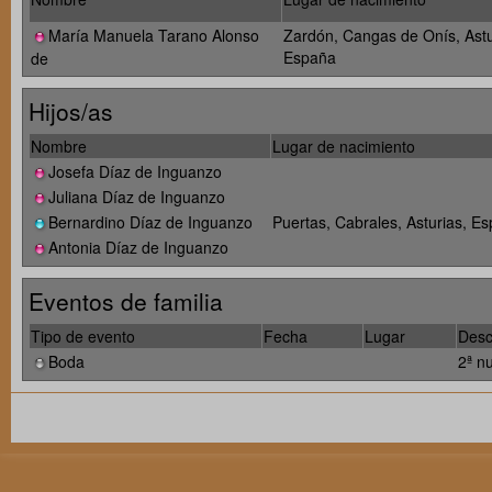
María Manuela Tarano Alonso
Zardón, Cangas de Onís, Astu
España
de
Hijos/as
Nombre
Lugar de nacimiento
Josefa Díaz de Inguanzo
Juliana Díaz de Inguanzo
Bernardino Díaz de Inguanzo
Puertas, Cabrales, Asturias, E
Antonia Díaz de Inguanzo
Eventos de familia
Tipo de evento
Fecha
Lugar
Desc
Boda
2ª n