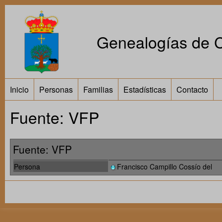
Genealogías de Ca
Inicio
Personas
Familias
Estadísticas
Contacto
Fuente: VFP
Fuente: VFP
Persona
Francisco Campillo Cossío del