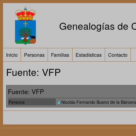
Genealogías de Ca
Inicio
Personas
Familias
Estadísticas
Contacto
Fuente: VFP
Fuente: VFP
Persona
Nicolás Fernando Bueno de la Bárcen