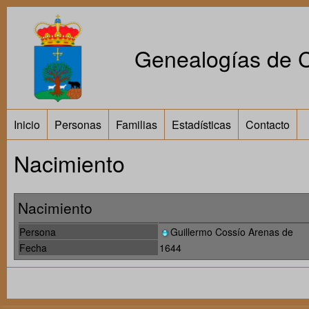
Genealogías de Ca
Inicio
Personas
Familias
Estadísticas
Contacto
Nacimiento
Nacimiento
Persona
Guillermo Cossío Arenas de
Fecha
1644